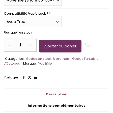
Compatibilité Vac U Lock ***
Plus que 1 en stock
quantité
de
Ajouter au panier
L'Octopus
-
Catégories :
Godes en stock & promos !
,
Godes Fantaisie
,
Taille
L’Octopus
Marque :
You&Me
M
Partager
Description
Informations complémentaires