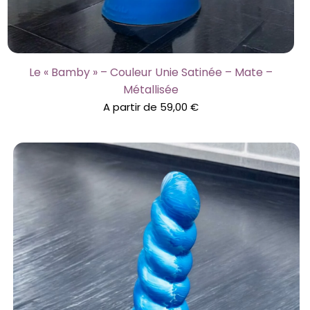
Le « Bamby » – Couleur Unie Satinée – Mate –
Métallisée
A partir de
59,00
€