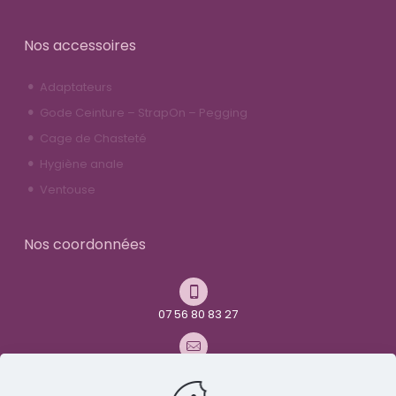
Nos accessoires
Adaptateurs
Gode Ceinture – StrapOn – Pegging
Cage de Chasteté
Hygiène anale
Ventouse
Nos coordonnées
07 56 80 83 27
contact@youandme-frenchtoys.com