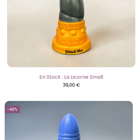
En Stock : La Licorne Small
39,00
€
-43%