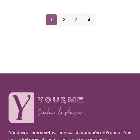
1
2
3
4
Découvrez nos sex-toys conçus et fabriqués en France ! Des
jouets fait main et sur mesure, rien que pour vous !