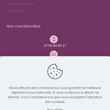
Hygiène anale
Ventouse
Nos coordonnées
07 56 80 83 27
contact@youandme-frenchtoys.com
Avenue René Maurice Simonet
26000 Valence
Nous utilisons des cookies pour vous garantir la meilleure
expérience sur notre site. Si vous continuez à utiliser ce
Nous suivre sur Twitter
dernier, nous considérerons que vous acceptez l'utilisation
des cookies.
© 2024 You and me - Tous droits réservés | Réalisé par