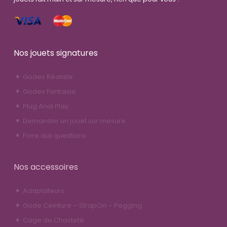
Nos jouets signatures
Godes Réaliste
Godes Fantaisie
Plug Anal Play
Demander un jouet sur mesure
Foire aux questions
Nos accessoires
Adaptateurs
Gode Ceinture – StrapOn – Pegging
Cage de Chasteté