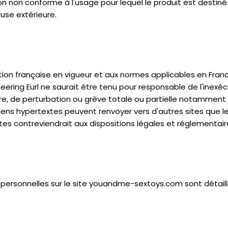
ion non conforme à l'usage pour lequel le produit est destiné
use extérieure.
tion française en vigueur et aux normes applicables en Franc
eering Eurl ne saurait être tenu pour responsable de l'inexé
eure, de perturbation ou grève totale ou partielle notammen
iens hypertextes peuvent renvoyer vers d'autres sites que l
tes contreviendrait aux dispositions légales et réglementair
personnelles sur le site youandme-sextoys.com sont détaill