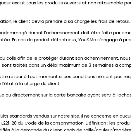
vigueur exclut tous les produits ouverts et non retournable p
tion, le client devra prendre à sa charge les frais de retour.
ndommagé durant l’acheminement doit être faite par email d
ptée. En cas de produit défectueux, You&Me s’engage à prend
 du colis afin de le protéger durant son acheminement, nous
rs sont traités dans un délai maximum de 3 semaines à compt
votre retour à tout moment si ces conditions ne sont pas resp
l’état à la charge du client.
e ou directement sur la carte bancaire ayant servi à l’acha
uits standards vendus sur notre site. Il ne concerne en aucun
L221-28 du Code de la consommation. Définition : l
es produi
fiés à la demande du client, choix de taille/couleur/matière 