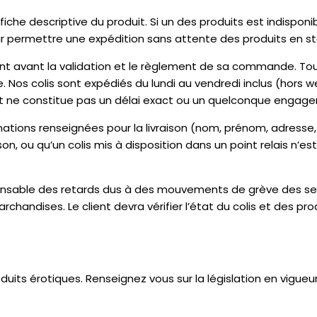
 fiche descriptive du produit. Si un des produits est indispon
r permettre une expédition sans attente des produits en st
client avant la validation et le règlement de sa commande.
s colis sont expédiés du lundi au vendredi inclus (hors weeke
t ne constitue pas un délai exact ou un quelconque engag
ormations renseignées pour la livraison (nom, prénom, adress
on, ou qu’un colis mis à disposition dans un point relais n’es
sponsable des retards dus à des mouvements de grève des s
rchandises. Le client devra vérifier l’état du colis et des prod
roduits érotiques. Renseignez vous sur la législation en vigu