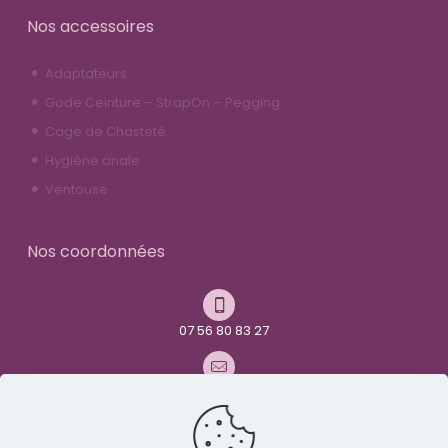
Nos accessoires
Adaptateurs
Gode Ceinture – StrapOn – Pegging
Cage de Chasteté
Hygiène anale
Ventouse
Nos coordonnées
07 56 80 83 27
contact@youandme-frenchtoys.com