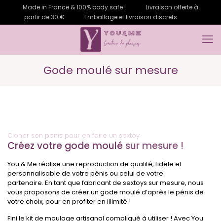
Made in France & 100% body safe !
Livraison offerte à
partir de 30 €
Emballage et livraison discrets
Gode moulé sur mesure
Cloner son penis pour en faire un sextoy
Créez votre gode moulé
sur mesure !
You & Me réalise une reproduction de qualité, fidèle et
personnalisable de votre pénis ou celui de votre
partenaire. En tant que fabricant de sextoys sur mesure, nous
vous proposons de créer un gode moulé d’après le pénis de
votre choix, pour en profiter en illimité !
Fini le kit de moulage artisanal compliqué à utiliser ! Avec You