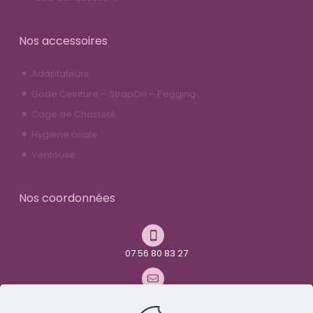
Nos accessoires
Adaptateurs
Gode Ceinture – StrapOn – Pegging
Cage de Chasteté
Hygiène anale
Ventouse
Nos coordonnées
07 56 80 83 27
contact@youandme-frenchtoys.com