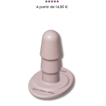
Note
A partir de
14,90
€
5.00
sur 5