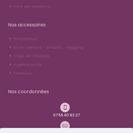
Foire aux questions
Nos accessoires
Adaptateurs
Gode Ceinture – StrapOn – Pegging
Cage de Chasteté
Hygiène anale
Ventouse
Nos coordonnées
07 56 80 83 27