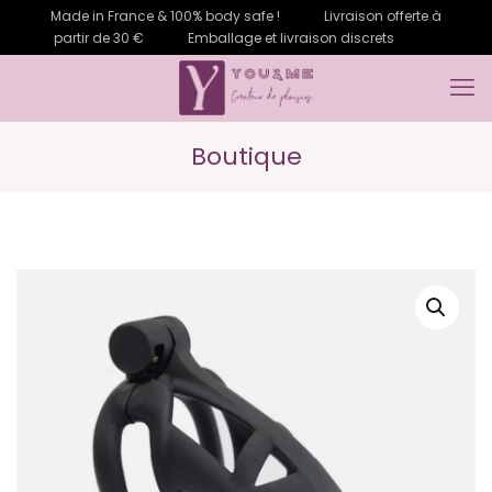
Made in France & 100% body safe !
Livraison offerte à
partir de 30 €
Emballage et livraison discrets
Boutique