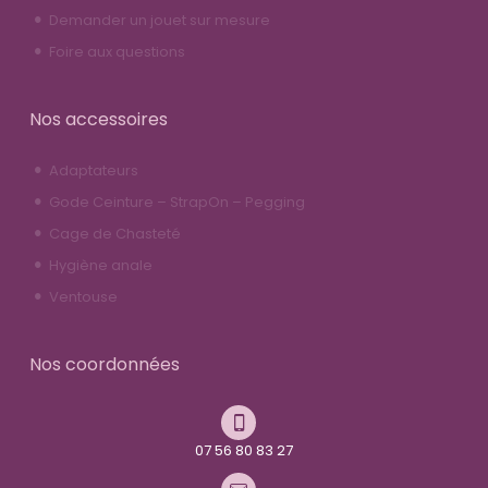
Demander un jouet sur mesure
Foire aux questions
Nos accessoires
Adaptateurs
Gode Ceinture – StrapOn – Pegging
Cage de Chasteté
Hygiène anale
Ventouse
Nos coordonnées
07 56 80 83 27