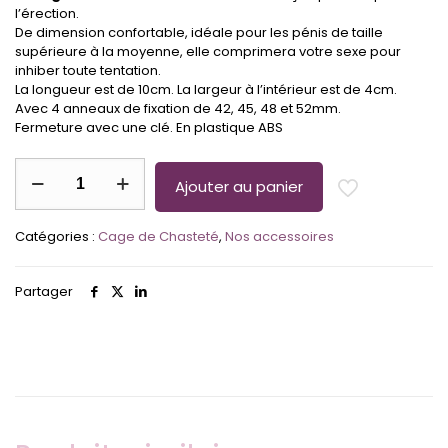
l’érection.
De dimension confortable, idéale pour les pénis de taille
supérieure à la moyenne, elle comprimera votre sexe pour
inhiber toute tentation.
La longueur est de 10cm. La largeur à l’intérieur est de 4cm.
Avec 4 anneaux de fixation de 42, 45, 48 et 52mm.
Fermeture avec une clé. En plastique ABS
quantité
Ajouter au panier
de
Cage
de
Catégories :
Cage de Chasteté
,
Nos accessoires
chasteté
Solid
Cobra
Partager