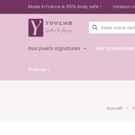
Made in France & 100% body safe !
Livraison 
Nos jouets signatures
Nos accessoires
Promos !
Accueil