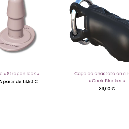
e « Strapon lock »
Cage de chasteté en sil
« Cock Blocker »
A partir de
14,90
€
39,00
€