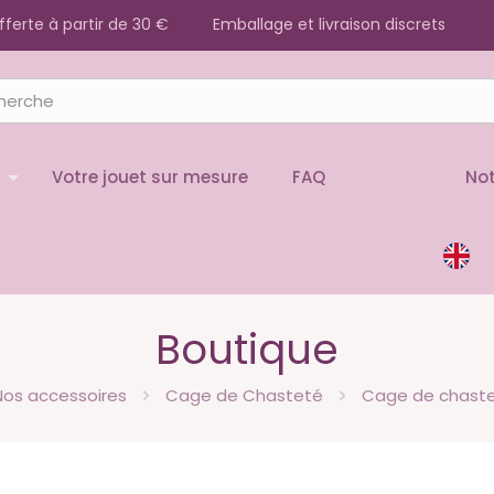
offerte à partir de 30 €
Emballage et livraison discrets
Votre jouet sur mesure
FAQ
Not
Boutique
Nos accessoires
Cage de Chasteté
Cage de chastet