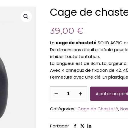
Cage de chastet
39,00
€
La
cage de chasteté
SOLID ASPIC es
De dimensions réduite, idéale pour l
inhiber toute tentation.
La longueur est de 6cm. La largeur à l
Avec 4 anneaux de fixation de 42, 4
Fermeture avec une clé. En plastiqu
quantité
Ajouter au pani
de
Cage
Catégories :
Cage de Chasteté
,
Nos
de
chasteté
Solid
Partager