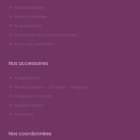
Godes Réaliste
Godes Fantaisie
Plug Anal Play
Demander un jouet sur mesure
Foire aux questions
Nos accessoires
Adaptateurs
Gode Ceinture – StrapOn – Pegging
Cage de Chasteté
Hygiène anale
Ventouse
Nos coordonnées