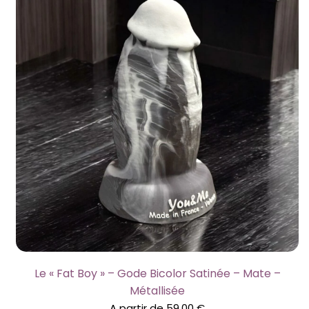
Le « Fat Boy » – Gode Bicolor Satinée – Mate –
Métallisée
A partir de
59,00
€