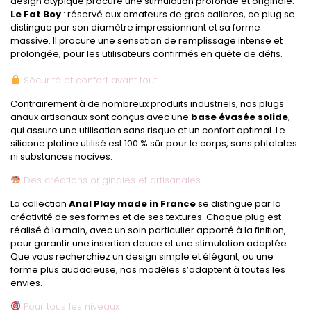
design atypique procure une stimulation profonde et originale.
Le Fat Boy
: réservé aux amateurs de gros calibres, ce plug se
distingue par son diamètre impressionnant et sa forme
massive. Il procure une sensation de remplissage intense et
prolongée, pour les utilisateurs confirmés en quête de défis.
Sécurité et confort avant tout
Contrairement à de nombreux produits industriels, nos plugs
anaux artisanaux sont conçus avec une
base évasée solide
,
qui assure une utilisation sans risque et un confort optimal. Le
silicone platine utilisé est 100 % sûr pour le corps, sans phtalates
ni substances nocives.
Des créations originales et artisanales
La collection
Anal Play made in France
se distingue par la
créativité de ses formes et de ses textures. Chaque plug est
réalisé à la main, avec un soin particulier apporté à la finition,
pour garantir une insertion douce et une stimulation adaptée.
Que vous recherchiez un design simple et élégant, ou une
forme plus audacieuse, nos modèles s’adaptent à toutes les
envies.
Pour tous les niveaux