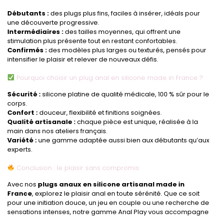
Débutants :
des plugs plus fins, faciles à insérer, idéals pour
une découverte progressive.
Intermédiaires :
des tailles moyennes, qui offrent une
stimulation plus présente tout en restant confortables.
Confirmés :
des modèles plus larges ou texturés, pensés pour
intensifier le plaisir et relever de nouveaux défis.
Pourquoi choisir un plug anal en silicone made in France ?
Sécurité :
silicone platine de qualité médicale, 100 % sûr pour le
corps.
Confort :
douceur, flexibilité et finitions soignées.
Qualité artisanale :
chaque pièce est unique, réalisée à la
main dans nos ateliers français.
Variété :
une gamme adaptée aussi bien aux débutants qu’aux
experts.
Conclusion : le plaisir sans compromis
Avec nos
plugs anaux en silicone artisanal made in
France
, explorez le plaisir anal en toute sérénité. Que ce soit
pour une initiation douce, un jeu en couple ou une recherche de
sensations intenses, notre gamme Anal Play vous accompagne