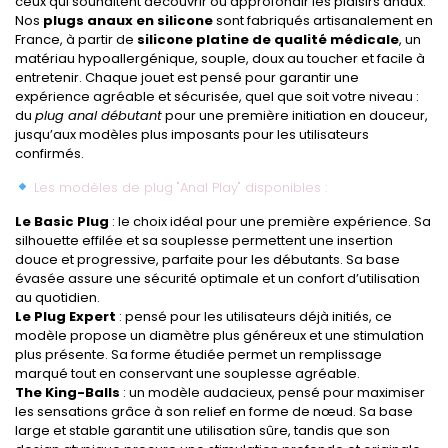
ceux qui souhaitent découvrir ou approfondir les plaisirs anaux.
Nos
plugs anaux en silicone
sont fabriqués artisanalement en
France, à partir de
silicone platine de qualité médicale
, un
matériau hypoallergénique, souple, doux au toucher et facile à
entretenir. Chaque jouet est pensé pour garantir une
expérience agréable et sécurisée, quel que soit votre niveau :
du
plug anal débutant
pour une première initiation en douceur,
jusqu’aux modèles plus imposants pour les utilisateurs
confirmés.
Les modèles de plug "Anal Play" disponibles :
Le Basic Plug
: le choix idéal pour une première expérience. Sa
silhouette effilée et sa souplesse permettent une insertion
douce et progressive, parfaite pour les débutants. Sa base
évasée assure une sécurité optimale et un confort d’utilisation
au quotidien.
Le Plug Expert
: pensé pour les utilisateurs déjà initiés, ce
modèle propose un diamètre plus généreux et une stimulation
plus présente. Sa forme étudiée permet un remplissage
marqué tout en conservant une souplesse agréable.
The King-Balls
: un modèle audacieux, pensé pour maximiser
les sensations grâce à son relief en forme de nœud. Sa base
large et stable garantit une utilisation sûre, tandis que son