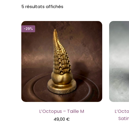
Trié
5 résultats affichés
par
prix
croissant
-29%
L’Octopus – Taille M
L’Oct
Sati
49,00
€