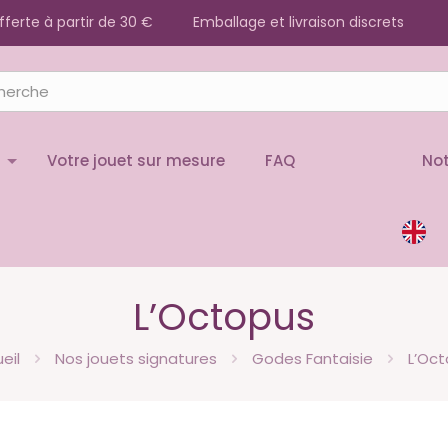
offerte à partir de 30 €
Emballage et livraison discrets
Votre jouet sur mesure
FAQ
Not
L’Octopus
eil
Nos jouets signatures
Godes Fantaisie
L’Oc