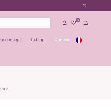
0
re concept
Le blog
Contact
topus