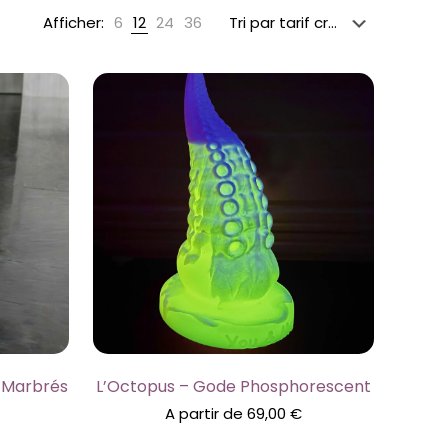
Afficher:
6
12
24
36
e Marbrés
L’Octopus – Gode Phosphorescent
A partir de
69,00
€