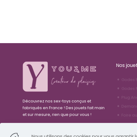
Nos joue
Godes R
Godes F
Plug An
Découvrez nos sex-toys conçus et
Demande
fabriqués en France ! Des jouets fait main
et sur mesure, rien que pour vous !
Foire a
Nous utilisons des cookies pour vous garantir la