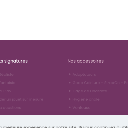
ts signatures
Nos accessoires
éaliste
Adaptateurs
antaisie
Gode Ceinture – StrapOn – P
al Play
Cage de Chasteté
r un jouet sur mesure
Hygiène anale
ux questions
Ventouse
 meilleure expérience sur notre site. Si vous continuez à util