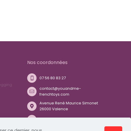
Nos coordonnées
07 56 80 83 27
egging
contact@youandme-
frenchtoys.com
Avenue René Maurice Simonet
26000 Valence
Nous suivre sur Twitter
iser ce dernier, nous