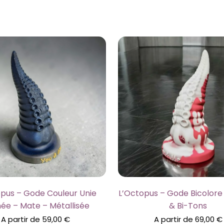
opus – Gode Couleur Unie
L’Octopus – Gode Bicolor
née – Mate – Métallisée
& Bi-Tons
A partir de
59,00
€
A partir de
69,00
€