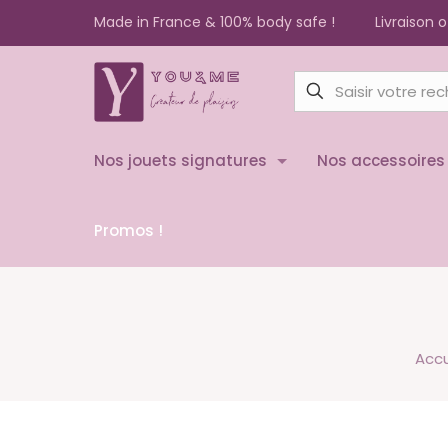
Made in France & 100% body safe !
Livraison 
Nos jouets signatures
Nos accessoires
Promos !
Accu