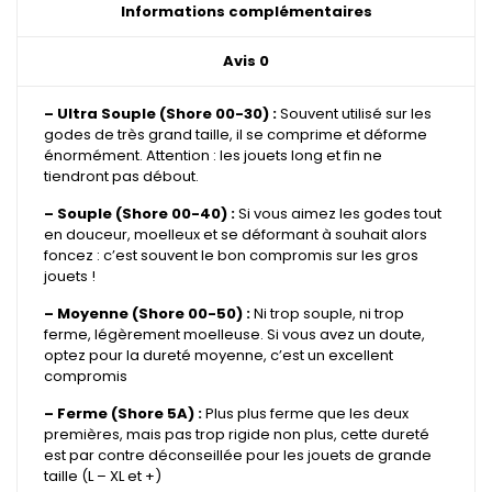
Informations complémentaires
Avis
0
– Ultra Souple (Shore 00-30) :
Souvent utilisé sur les
godes de très grand taille, il se comprime et déforme
énormément. Attention : les jouets long et fin ne
tiendront pas débout.
– Souple (Shore 00-40) :
Si vous aimez les godes tout
en douceur, moelleux et se déformant à souhait alors
foncez : c’est souvent le bon compromis sur les gros
jouets !
– Moyenne (Shore 00-50) :
Ni trop souple, ni trop
ferme, légèrement moelleuse. Si vous avez un doute,
optez pour la dureté moyenne, c’est un excellent
compromis
– Ferme (Shore 5A) :
Plus plus ferme que les deux
premières, mais pas trop rigide non plus, cette dureté
est par contre déconseillée pour les jouets de grande
taille (L – XL et +)