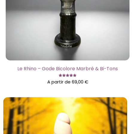
Le Rhino – Gode Bicolore Marbré & Bi-Tons
Note
A partir de
69,00
€
5.00
sur 5