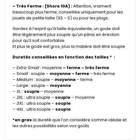
– Très Ferme : (Shore 10A) :
Attention, vraiment
beaucoup plus ferme, conseillée uniquement pour les
jouets de petite taille (XS – S) ou pour les plugs.
Gardez à l’esprit qu’à taille équivalente, un gode doit
être légèrement plus souple qu’un pénis en érection
pour qu’il soit confortable.
Et plus le gode est gros, plus la matière doit être souple.
Duretés conseillées en fonction des tailles * :
– Extra Small :
moyenne
– ferme – très ferme
– Small :
souple –
moyenne – ferme
– très ferme
– Medium :
souple –
moyenne
– ferme
– Large :
souple –
moyenne
– XL :
souple
– moyenne
– 2XL :
ultra souple –
souple
– moyenne
– 3XL :
ultra souple –
souple
– 4XL :
ultra souple –
souple
*en gras
la dureté que l’on considère comme idéale et
les autres possibilités selon vos goûts.