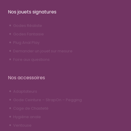
Nos jouets signatures
Godes Réaliste
Godes Fantaisie
Plug Anal Play
Demander un jouet sur mesure
Foire aux questions
Nos accessoires
Adaptateurs
Gode Ceinture – StrapOn – Pegging
Cage de Chasteté
Hygiène anale
Ventouse