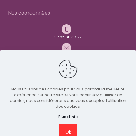
Nos coordonnées
07 56 80 83 27
contact@youandme-frenchtoys.com
Avenue René Maurice Simonet
26000 Valence
Nous utilisons des cookies pour vous garantir la meilleure
expérience sur notre site. Si vous continuez à utiliser ce
Nous suivre sur Twitter
dernier, nous considérerons que vous acceptez l'utilisation
des cookies.
© 2024 You and me - Tous droits réservés | Réalisé par
Plus d'info
LICOM Développement
|
Mentions légales
|
RGPD
|
CGV
Ok
0
0