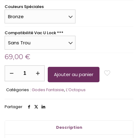
Couleurs Spéciales
Compatibilité Vac U Lock ***
69,00
€
quantité
de
Ajouter au panier
L'Octopus
-
Catégories :
Godes Fantaisie
,
L’Octopus
Gode
Couleurs
Signature
Partager
&
Spéciales
Description