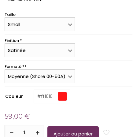
Taille
Finition *
Fermeté **
(required)
Couleur
#ff1616
59,00
€
quantité
de
Ajouter au panier