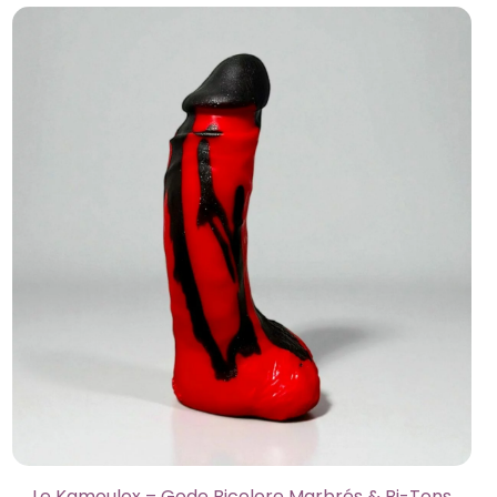
Le Kamoulox – Gode Bicolore Marbrés & Bi-Tons