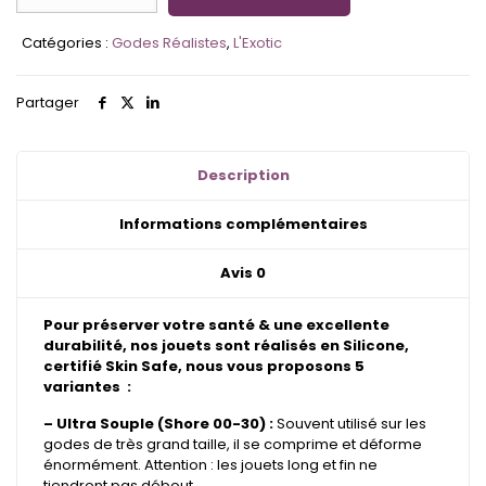
L'Exotic
-
Catégories :
Godes Réalistes
,
L'Exotic
Gode
Couleur
Unie
Partager
Satinée
-
Mate
-
Description
Métallisée
Informations complémentaires
Avis
0
Pour préserver votre santé & une excellente
durabilité, nos jouets sont réalisés en Silicone,
certifié Skin Safe, nous vous proposons 5
variantes :
– Ultra Souple (Shore 00-30) :
Souvent utilisé sur les
godes de très grand taille, il se comprime et déforme
énormément. Attention : les jouets long et fin ne
tiendront pas débout.