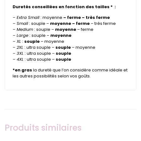
Duretés conseillées en fonction des tailles * :
– Extra Small :
moyenne
– ferme – très ferme
– Small :
souple –
moyenne – ferme
– très ferme
– Medium :
souple –
moyenne
– ferme
– Large :
souple –
moyenne
– XL :
souple
– moyenne
– 2XL :
ultra souple –
souple
– moyenne
– 3XL :
ultra souple –
souple
– 4XL :
ultra souple –
souple
*en gras
la dureté que l’on considère comme idéale et
les autres possibilités selon vos goûts.
Produits similaires