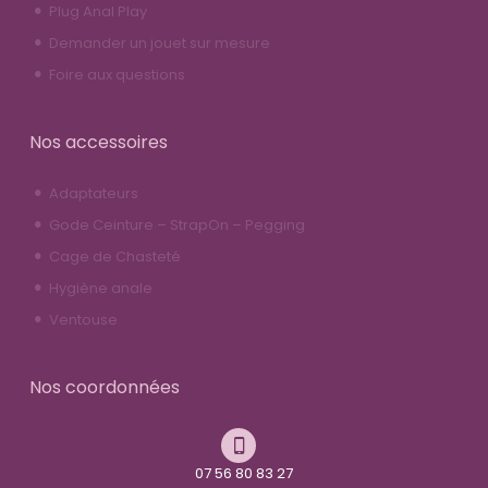
Plug Anal Play
Demander un jouet sur mesure
Foire aux questions
Nos accessoires
Adaptateurs
Gode Ceinture – StrapOn – Pegging
Cage de Chasteté
Hygiène anale
Ventouse
Nos coordonnées
07 56 80 83 27