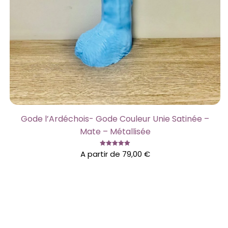
Gode l’Ardéchois- Gode Couleur Unie Satinée –
Mate – Métallisée
Note
A partir de
79,00
€
5.00
sur 5