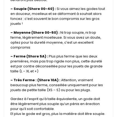
– Souple (Shore 00-40) :
Si vous aimez les godes tout
en douceur, moelleux et se déformant à souhait alors
foncez : c’est souvent le bon compromis sur les gros
jouets !
– Moyenne (Shore 00-50) :
Ni trop souple, ni trop
ferme, légèrement moelleuse. Si vous avez un doute,
optez pour la dureté moyenne, c’est un excellent
compromis
– Ferme (Shore 5A) :
Plus plus ferme que les deux
premières, mais pas trop rigide non plus, cette dureté
est par contre déconseillée pour les jouets de grande
taille (L – XL et +)
– Très Ferme : (Shore 10A) :
Attention, vraiment
beaucoup plus ferme, conseillée uniquement pour les
jouets de petite taille (XS – S) ou pour les plugs.
Gardez à l’esprit qu’à taille équivalente, un gode doit
être légèrement plus souple qu’un pénis en érection
pour qu’il soit confortable.
Et plus le gode est gros, plus la matière doit être souple.