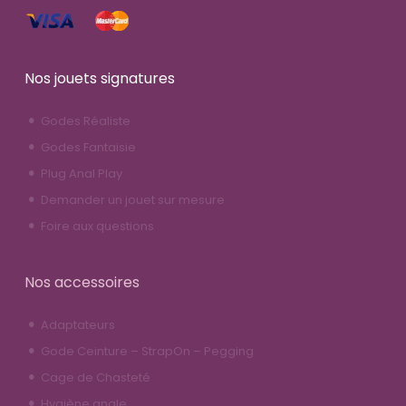
Nos jouets signatures
Godes Réaliste
Godes Fantaisie
Plug Anal Play
Demander un jouet sur mesure
Foire aux questions
Nos accessoires
Adaptateurs
Gode Ceinture – StrapOn – Pegging
Cage de Chasteté
Hygiène anale