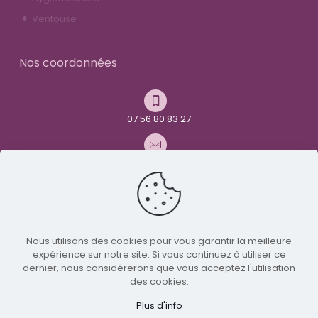
Ventouse
Nos coordonnées
07 56 80 83 27
contact@youandme-frenchtoys.com
Avenue René Maurice Simonet
26000 Valence
Nous utilisons des cookies pour vous garantir la meilleure
expérience sur notre site. Si vous continuez à utiliser ce
Nous suivre sur Twitter
dernier, nous considérerons que vous acceptez l'utilisation
des cookies.
© 2024 You and me - Tous droits réservés | Réalisé par
Plus d'info
LICOM Développement
|
Mentions légales
|
RGPD
|
CGV