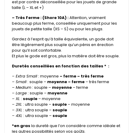
est par contre déconseillée pour les jouets de grande
taille (L – XL et +)
– Très Ferme : (Shore 10A) :
Attention, vraiment
beaucoup plus ferme, conseillée uniquement pour les
jouets de petite taille (XS – S) ou pour les plugs.
Gardez à l’esprit qu’à taille équivalente, un gode doit
être légèrement plus souple qu’un pénis en érection
pour qu’il soit confortable.
Et plus le gode est gros, plus la matière doit être souple.
Duretés conseillées en fonction des tailles * :
– Extra Small :
moyenne
– ferme – très ferme
– Small :
souple –
moyenne – ferme
– très ferme
– Medium :
souple –
moyenne
– ferme
– Large :
souple –
moyenne
– XL :
souple
– moyenne
– 2XL :
ultra souple –
souple
– moyenne
– 3XL :
ultra souple –
souple
– 4XL :
ultra souple –
souple
*en gras
la dureté que l’on considère comme idéale et
les autres possibilités selon vos goûts.