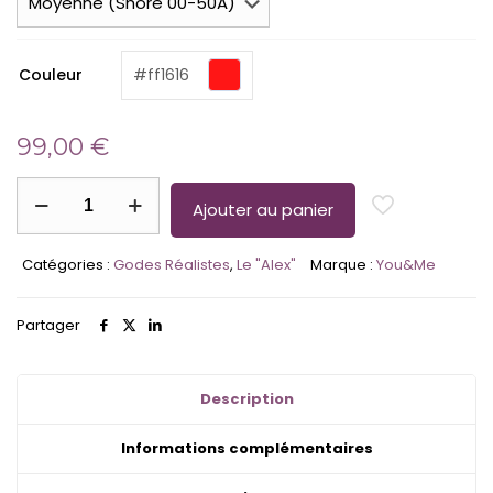
(required)
Couleur
#ff1616
99,00
€
quantité
de
Ajouter au panier
Le
"Alex"
Catégories :
Godes Réalistes
,
Le "Alex"
Marque :
You&Me
Gode
Couleur
Unie
Partager
Satinée
–
Mate
–
Description
Métallisée
Informations complémentaires