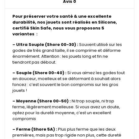
Avis
0
Pour préserver votre santé & une excellente
durabilité, nos jouets sont réalisés en Silicone,
certifié Skin Safe, nous vous proposons 5
variantes :
– Ultra Souple (Shore 00-30) :
Souvent utilisé sur les
godes de très grand taille, il se comprime et déforme
énormément. Attention : les jouets long et fin ne
tiendront pas débout.
– Souple (Shore 00-40) :
Si vous aimez les godes tout
en douceur, moelleux et se déformant à souhait alors
foncez : c’est souvent le bon compromis sur les gros
jouets !
– Moyenne (Shore 00-50) :
Ni trop souple, ni trop
ferme, légèrement moelleuse. Si vous avez un doute,
optez pour la dureté moyenne, c’est un excellent
compromis
– Ferme (Shore 5A) :
Plus plus ferme que les deux
premières, mais pas trop rigide non plus, cette dureté