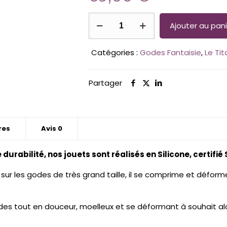
quantité
Ajouter au pani
de
Le
Catégories :
Godes Fantaisie
,
Le Tit
Titan
-
Gode
Partager
couleurs
Signatures
&
Spéciales
res
Avis
0
urabilité, nos jouets sont réalisés en Silicone, certifié
 sur les godes de très grand taille, il se comprime et déform
des tout en douceur, moelleux et se déformant à souhait alo