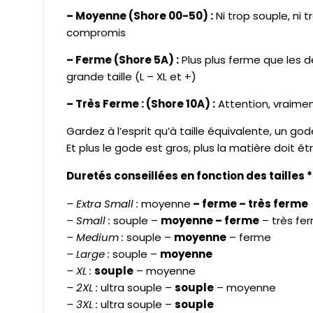
– Moyenne (Shore 00-50) :
Ni trop souple, ni
compromis
– Ferme (Shore 5A) :
Plus plus ferme que les d
grande taille (L – XL et +)
– Très Ferme : (Shore 10A) :
Attention, vraimen
Gardez à l’esprit qu’à taille équivalente, un go
Et plus le gode est gros, plus la matière doit êt
Duretés conseillées en fonction des tailles *
– Extra Small :
moyenne
– ferme – très ferme
– Small :
souple –
moyenne – ferme
– très fe
– Medium :
souple –
moyenne
– ferme
– Large :
souple –
moyenne
– XL :
souple
– moyenne
– 2XL :
ultra souple –
souple
– moyenne
– 3XL :
ultra souple –
souple