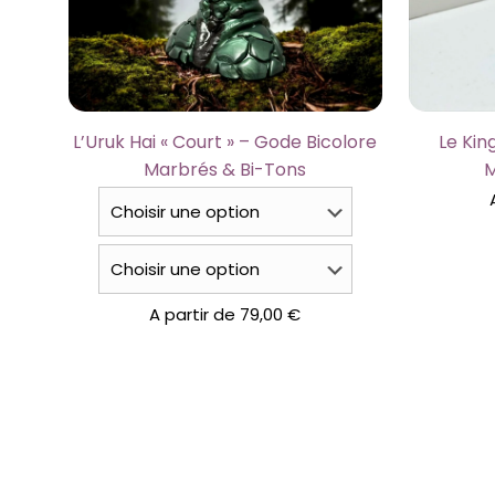
L’Uruk Hai « Court » – Gode Bicolore
Le Kin
Marbrés & Bi-Tons
M
A partir de
79,00
€