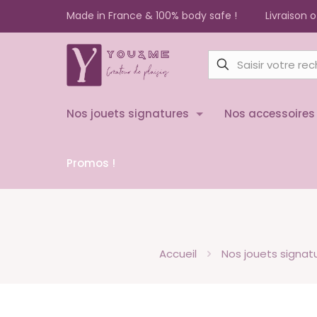
Made in France & 100% body safe !
Livraison 
Nos jouets signatures
Nos accessoires
Promos !
Accueil
Nos jouets signat