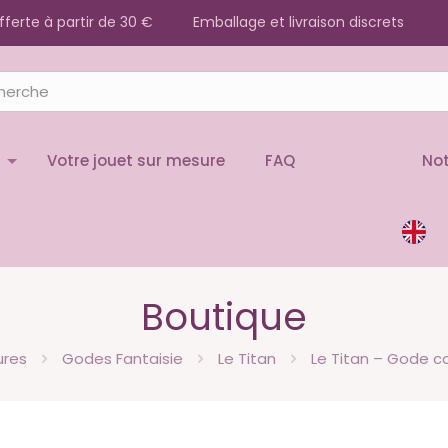
offerte à partir de 30 €
Emballage et livraison discrets
Votre jouet sur mesure
FAQ
Not
Boutique
ures
Godes Fantaisie
Le Titan
Le Titan – Gode c