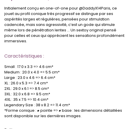
Initialement conçu en one-of-one pour @DaddyX14Paris, ce
jouet au profil conique trés progressif se distingue par ses
aspérités larges et régulières, pensées pour stimulation
cadencée, mais sans agressivité, c’est un gode qui stimule
même lors de pénétration lentes … Un sextoy original pensé
pour celles et ceux qui apprécient les sensations profondément
immersives.
Caractéristiques :
Small : 17.0 x 3.3 => 4.6 cm*
Medium : 20.0 x 4.0 => 5.5 cm*
Large : 23.0 x 4.6 => 6.4 cm*
XL : 26.0 x 5.3 => 7.4 cm*
2XL : 29.0 x 6.1 => 8.5 cm*
3XL : 32.0 x 6.8 => 9.5 cm*
4XL : 35 x 7.5 => 10.4 cm*
Legendary Size : 38 x 8.2 => 11.4 cm*
*Forme conique :
⌀
pointe =>
⌀
base : les dimensions détaillées
sont disponible sur les dernières images.