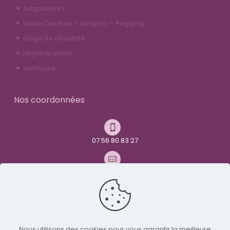
Adaptateurs
Gode Ceinture – StrapOn – Pegging
Cage de Chasteté
Hygiène anale
Ventouse
Nos coordonnées
07 56 80 83 27
contact@youandme-frenchtoys.com
Avenue René Maurice Simonet
26000 Valence
Nous utilisons des cookies pour vous garantir la meilleure