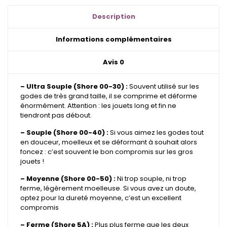
&
Spéciales
Description
Informations complémentaires
Avis
0
– Ultra Souple (Shore 00-30) :
Souvent utilisé sur les
godes de très grand taille, il se comprime et déforme
énormément. Attention : les jouets long et fin ne
tiendront pas débout.
– Souple (Shore 00-40) :
Si vous aimez les godes tout
en douceur, moelleux et se déformant à souhait alors
foncez : c’est souvent le bon compromis sur les gros
jouets !
– Moyenne (Shore 00-50) :
Ni trop souple, ni trop
ferme, légèrement moelleuse. Si vous avez un doute,
optez pour la dureté moyenne, c’est un excellent
compromis
– Ferme (Shore 5A) :
Plus plus ferme que les deux