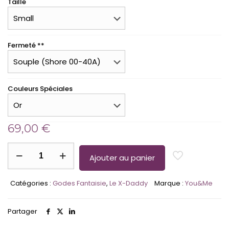
Taille
Fermeté **
Couleurs Spéciales
69,00
€
quantité
de
Ajouter au panier
Le
X-
Catégories :
Godes Fantaisie
,
Le X-Daddy
Marque :
You&Me
Daddy
-
Gode
Partager
couleurs
Signatures