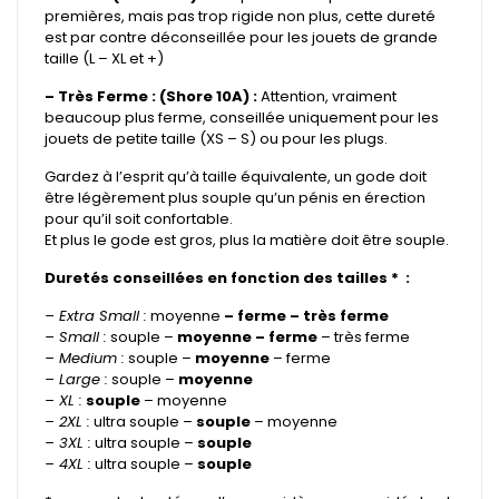
premières, mais pas trop rigide non plus, cette dureté
est par contre déconseillée pour les jouets de grande
taille (L – XL et +)
– Très Ferme : (Shore 10A) :
Attention, vraiment
beaucoup plus ferme, conseillée uniquement pour les
jouets de petite taille (XS – S) ou pour les plugs.
Gardez à l’esprit qu’à taille équivalente, un gode doit
être légèrement plus souple qu’un pénis en érection
pour qu’il soit confortable.
Et plus le gode est gros, plus la matière doit être souple.
Duretés conseillées en fonction des tailles * :
– Extra Small :
moyenne
– ferme – très ferme
– Small :
souple –
moyenne – ferme
– très ferme
– Medium :
souple –
moyenne
– ferme
– Large :
souple –
moyenne
– XL :
souple
– moyenne
– 2XL :
ultra souple –
souple
– moyenne
– 3XL :
ultra souple –
souple
– 4XL :
ultra souple –
souple