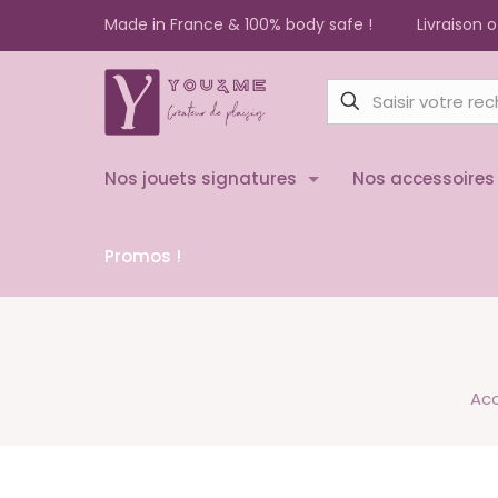
Made in France & 100% body safe !
Livraison 
Nos jouets signatures
Nos accessoires
Promos !
Acc