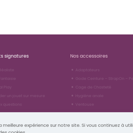
ts signatures
Nos accessoires
éaliste
Adaptateurs
antaisie
Gode Ceinture – StrapOn – P
al Play
Cage de Chasteté
r un jouet sur mesure
Hygiène anale
ux questions
Ventouse
 meilleure expérience sur notre site. Si vous continuez à util
des cookies.