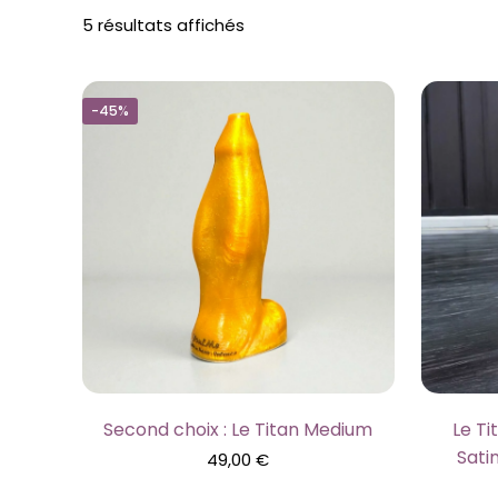
Trié
5 résultats affichés
par
prix
croissant
-45%
Second choix : Le Titan Medium
Le Ti
Sati
49,00
€