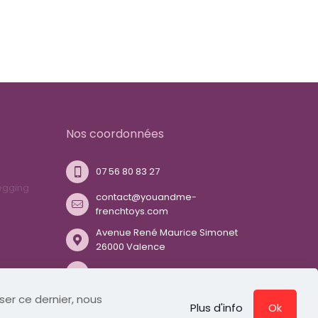
Nos coordonnées
07 56 80 83 27
egging
contact@youandme-
frenchtoys.com
Avenue René Maurice Simonet
26000 Valence
Nous suivre sur Twitter
iser ce dernier, nous
Plus d'info
Ok