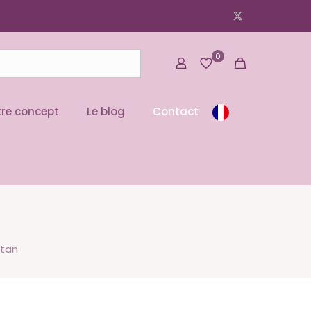
0
re concept
Le blog
Contact
itan