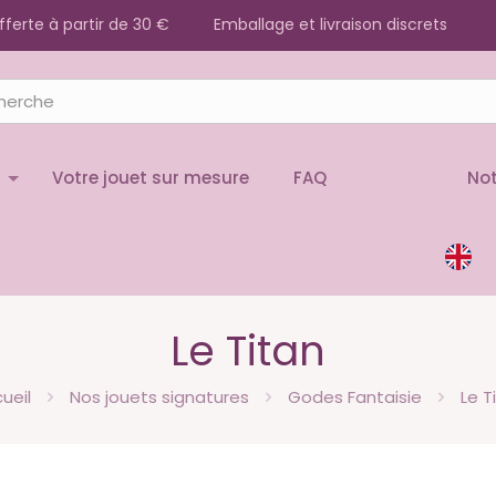
offerte à partir de 30 €
Emballage et livraison discrets
Votre jouet sur mesure
FAQ
Not
Le Titan
ueil
Nos jouets signatures
Godes Fantaisie
Le T