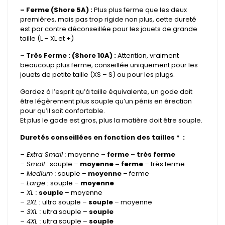
– Ferme (Shore 5A) :
Plus plus ferme que les deux
premières, mais pas trop rigide non plus, cette dureté
est par contre déconseillée pour les jouets de grande
taille (L – XL et +)
– Très Ferme : (Shore 10A) :
Attention, vraiment
beaucoup plus ferme, conseillée uniquement pour les
jouets de petite taille (XS – S) ou pour les plugs.
Gardez à l’esprit qu’à taille équivalente, un gode doit
être légèrement plus souple qu’un pénis en érection
pour qu’il soit confortable.
Et plus le gode est gros, plus la matière doit être souple.
Duretés conseillées en fonction des tailles * :
– Extra Small :
moyenne
– ferme – très ferme
– Small :
souple –
moyenne – ferme
– très ferme
– Medium :
souple –
moyenne
– ferme
– Large :
souple –
moyenne
– XL :
souple
– moyenne
– 2XL :
ultra souple –
souple
– moyenne
– 3XL :
ultra souple –
souple
– 4XL :
ultra souple –
souple