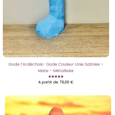
Gode l’Ardéchois- Gode Couleur Unie Satinée –
Mate – Métallisée
Note
A partir de
79,00
€
5.00
sur 5