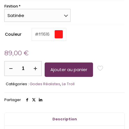
Finition *
(required)
Couleur
#ff1616
89,00
€
quantité
de
Ajouter au panier
Le
Troll
Catégories :
Godes Réalistes
,
Le Troll
–
Gode
Bicolore
Partager
Marbrés
&
Bi-
Tons
Description