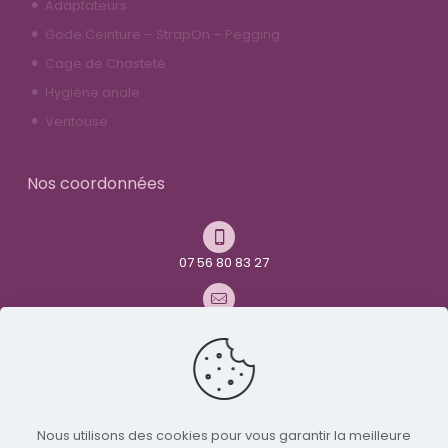
Adaptateurs
Gode Ceinture – StrapOn – Pegging
Cage de Chasteté
Hygiène anale
Ventouse
Nos coordonnées
07 56 80 83 27
contact@youandme-frenchtoys.com
Avenue René Maurice Simonet
26000 Valence
Nous utilisons des cookies pour vous garantir la meilleure