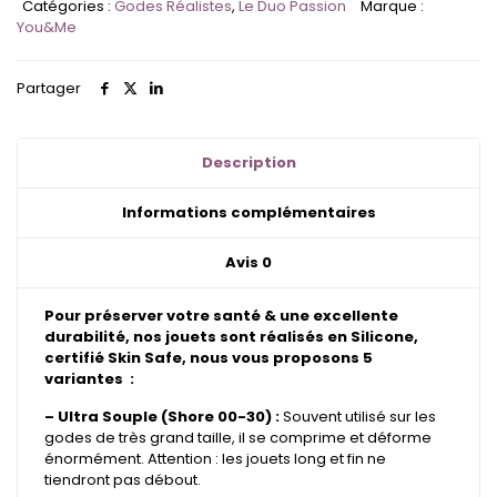
Catégories :
Godes Réalistes
,
Le Duo Passion
Marque :
Passion
You&Me
-
Gode
Bicolore
Partager
Marbrés
&
Bi-
Tons
Description
Informations complémentaires
Avis
0
Pour préserver votre santé & une excellente
durabilité, nos jouets sont réalisés en Silicone,
certifié Skin Safe, nous vous proposons 5
variantes :
– Ultra Souple (Shore 00-30) :
Souvent utilisé sur les
godes de très grand taille, il se comprime et déforme
énormément. Attention : les jouets long et fin ne
tiendront pas débout.