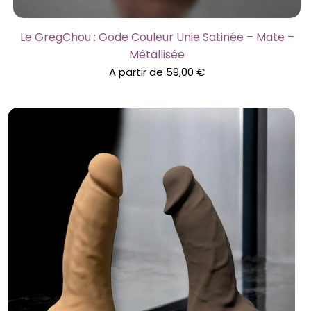
Le GregChou : Gode Couleur Unie Satinée – Mate –
Métallisée
A partir de
59,00
€