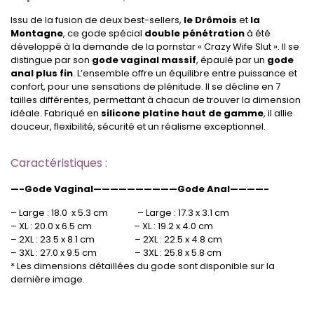
Issu de la fusion de deux best-sellers,
le Drômois
et
la
Montagne
, ce gode spécial
double pénétration
à été
développé à la demande de la pornstar « Crazy Wife Slut ». Il se
distingue par son
gode vaginal massif
, épaulé par un
gode
anal plus fin
. L’ensemble offre un équilibre entre puissance et
confort, pour une sensations de plénitude. I
l se décline en 7
tailles différentes, permettant à chacun de trouver la dimension
idéale. Fabriqué en
silicone platine haut de gamme
, il allie
douceur, flexibilité, sécurité et un réalisme exceptionnel.
Caractéristiques :
—-Gode Vaginal——————————Gode Anal————-
– Large : 18.0 x 5.3 cm – Large : 17.3 x 3.1 cm
– XL : 20.0 x 6.5 cm – XL : 19.2 x 4.0 cm
– 2XL : 23.5 x 8.1 cm – 2XL : 22.5 x 4.8 cm
– 3XL : 27.0 x 9.5 cm – 3XL : 25.8 x 5.8 cm
* Les dimensions détaillées du gode sont disponible sur la
dernière image.