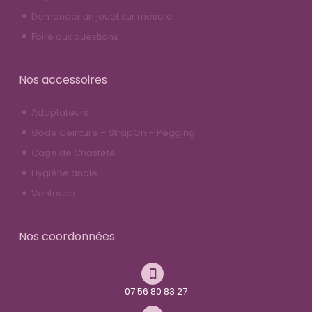
Demander un jouet sur mesure
Foire aux questions
Nos accessoires
Adaptateurs
Gode Ceinture – StrapOn – Pegging
Cage de Chasteté
Hygiène anale
Ventouse
Nos coordonnées
07 56 80 83 27