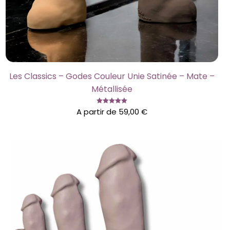
Les Classics – Godes Couleur Unie Satinée – Mate –
Métallisée
Note
A partir de
59,00
€
5.00
sur 5