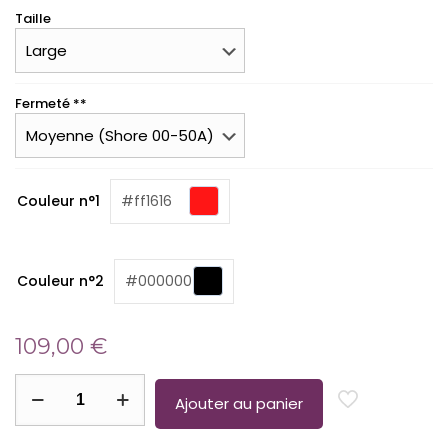
Taille
Fermeté **
(required)
Couleur n°1
#ff1616
(required)
Couleur n°2
#000000
109,00
€
quantité
de
Ajouter au panier
Le
Duo