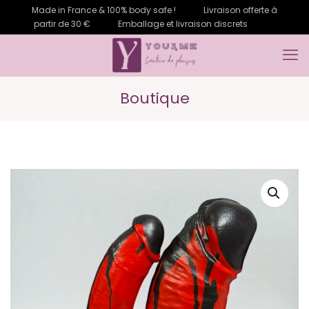
Made in France & 100% body safe !
Livraison offerte à
partir de 30 €
Emballage et livraison discrets
Boutique