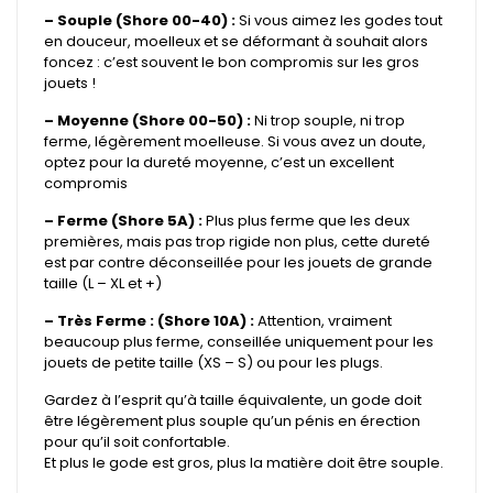
– Souple (Shore 00-40) :
Si vous aimez les godes tout
en douceur, moelleux et se déformant à souhait alors
foncez : c’est souvent le bon compromis sur les gros
jouets !
– Moyenne (Shore 00-50) :
Ni trop souple, ni trop
ferme, légèrement moelleuse. Si vous avez un doute,
optez pour la dureté moyenne, c’est un excellent
compromis
– Ferme (Shore 5A) :
Plus plus ferme que les deux
premières, mais pas trop rigide non plus, cette dureté
est par contre déconseillée pour les jouets de grande
taille (L – XL et +)
– Très Ferme : (Shore 10A) :
Attention, vraiment
beaucoup plus ferme, conseillée uniquement pour les
jouets de petite taille (XS – S) ou pour les plugs.
Gardez à l’esprit qu’à taille équivalente, un gode doit
être légèrement plus souple qu’un pénis en érection
pour qu’il soit confortable.
Et plus le gode est gros, plus la matière doit être souple.