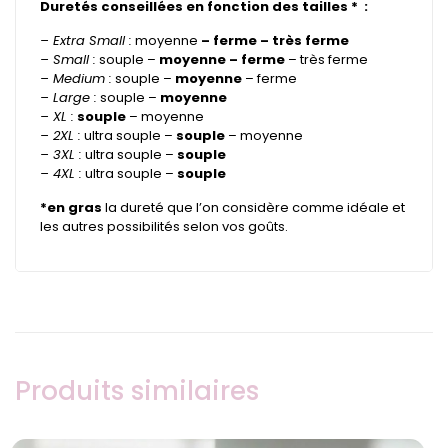
Duretés conseillées en fonction des tailles * :
– Extra Small :
moyenne
– ferme – très ferme
– Small :
souple –
moyenne – ferme
– très ferme
– Medium :
souple –
moyenne
– ferme
– Large :
souple –
moyenne
– XL :
souple
– moyenne
– 2XL :
ultra souple –
souple
– moyenne
– 3XL :
ultra souple –
souple
– 4XL :
ultra souple –
souple
*en gras
la dureté que l’on considère comme idéale et
les autres possibilités selon vos goûts.
Produits similaires