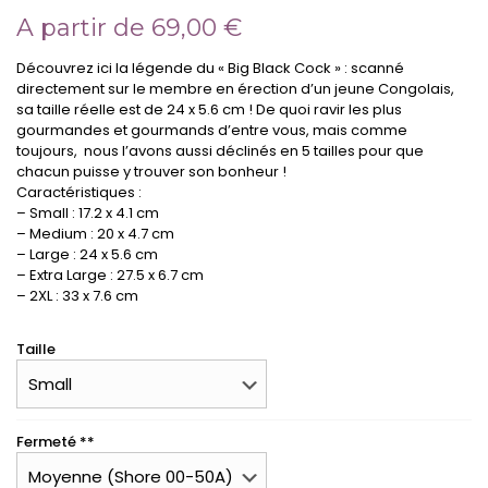
A partir de
69,00
€
Découvrez ici la légende du « Big Black Cock » : scanné
directement sur le membre en érection d’un jeune Congolais,
sa taille réelle est de 24 x 5.6 cm ! De quoi ravir les plus
gourmandes et gourmands d’entre vous, mais comme
toujours, nous l’avons aussi déclinés en 5 tailles pour que
chacun puisse y trouver son bonheur !
Caractéristiques :
– Small : 17.2 x 4.1 cm
– Medium : 20 x 4.7 cm
– Large : 24 x 5.6 cm
– Extra Large : 27.5 x 6.7 cm
– 2XL : 33 x 7.6 cm
Taille
Fermeté **