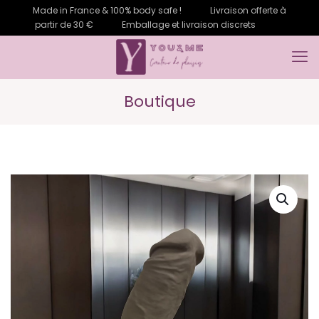
Made in France & 100% body safe !
Livraison offerte à
partir de 30 €
Emballage et livraison discrets
Boutique