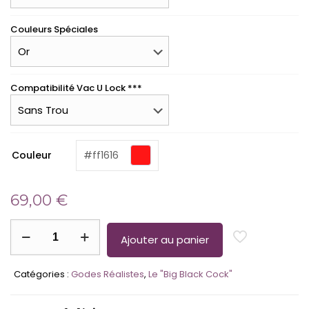
Couleurs Spéciales
Compatibilité Vac U Lock ***
(required)
Couleur
#ff1616
69,00
€
quantité
de
Ajouter au panier
Le
Big
Catégories :
Godes Réalistes
,
Le "Big Black Cock"
Black
Cock
–