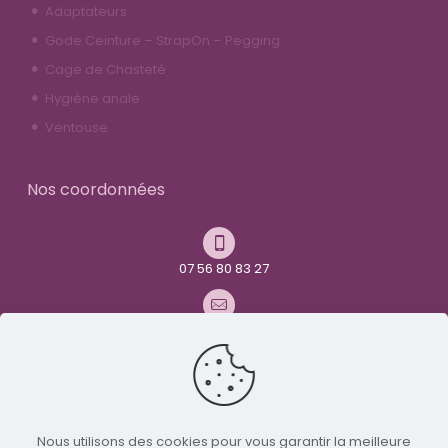
Adaptateurs
Gode Ceinture – StrapOn – Pegging
Cage de Chasteté
Hygiène anale
Ventouse
Nos coordonnées
07 56 80 83 27
contact@youandme-frenchtoys.com
Avenue René Maurice Simonet
26000 Valence
Nous utilisons des cookies pour vous garantir la meilleure