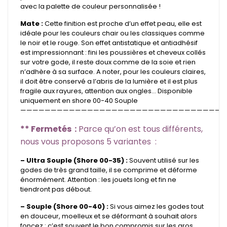
avec la palette de couleur personnalisée !
Mate :
Cette finition est proche d’un effet peau, elle est
idéale pour les couleurs chair ou les classiques comme
le noir et le rouge. Son effet antistatique et antiadhésif
est impressionnant : fini les poussières et cheveux collés
sur votre gode, il reste doux comme de la soie et rien
n’adhère à sa surface. A noter, pour les couleurs claires,
il doit être conservé a l’abris de la lumière et il est plus
fragile aux rayures, attention aux ongles…
Disponible
uniquement en shore 00-40 Souple
——————————————————————————————————
** Fermetés :
Parce qu’on est tous différents,
nous vous proposons 5 variantes :
– Ultra Souple (Shore 00-35) :
Souvent utilisé sur les
godes de très grand taille, il se comprime et déforme
énormément. Attention : les jouets long et fin ne
tiendront pas débout.
– Souple (Shore 00-40) :
Si vous aimez les godes tout
en douceur, moelleux et se déformant à souhait alors
foncez : c’est souvent le bon compromis sur les gros