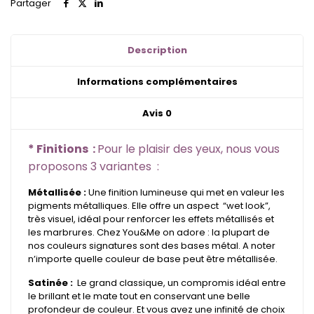
Partager
Gode
couleurs
Signatures
&
Description
Spéciales
Informations complémentaires
Avis
0
* Finitions :
Pour le plaisir des yeux, nous vous
proposons 3 variantes :
Métallisée :
Une finition lumineuse qui met en valeur les
pigments métalliques. Elle offre un aspect “wet look”,
très visuel, idéal pour renforcer les effets métallisés et
les marbrures. Chez You&Me on adore : la plupart de
nos couleurs signatures sont des bases métal. A noter
n’importe quelle couleur de base peut être métallisée.
Satinée :
Le grand classique, un compromis idéal entre
le brillant et le mate tout en conservant une belle
profondeur de couleur. Et vous avez une infinité de choix