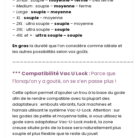
– Small :
souple –
moyenne – ferme
– très ferme
– Medium :
souple –
moyenne
– ferme
– Large :
souple – moyenne
– XL :
souple
– moyenne
– 2XL :
ultra souple –
souple
– moyenne
– 3XL :
ultra souple –
souple
– 4XL et + :
ultra souple – souple
En gras
la dureté que l’on considère comme idéale et
les autres possibilités selon vos goûts.
——————————————————————————————————
*** Compatibilité Vac U Lock :
Parce que
l’lorsqu’on y a gouté, on se s’en passe plus !
Cette option permet d’ajouter un trou à la base du gode
afin de le rendre compatible avec la plupart des
adaptateurs : embouts vibrants, fuck machines et
harnais utilisant le système Vac-U-Lock. Attention : sur
les godes de petite et moyenne taille, si vous utilisez le
gode sans adaptateur Vac-U-Lock inséré, la zone
creuse située près de la base sera naturellement plus
souple et plus flexible que le reste du jouet.