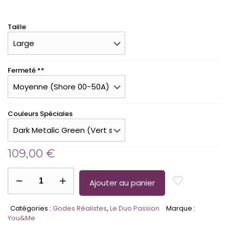
Taille
Fermeté **
Couleurs Spéciales
109,00
€
quantité
de
Ajouter au panier
Le
Duo
Catégories :
Godes Réalistes
,
Le Duo Passion
Marque :
Passion
You&Me
-