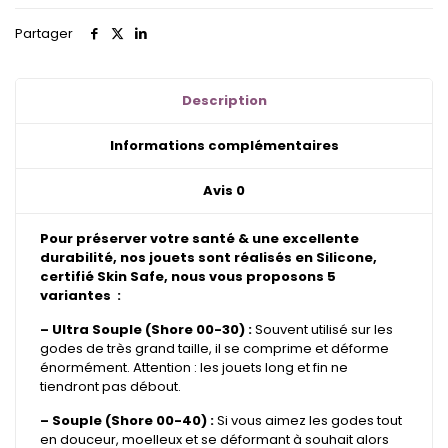
Gode
Double
Partager
couleurs
Signatures
&
Spéciales
Description
Informations complémentaires
Avis
0
Pour préserver votre santé & une excellente
durabilité, nos jouets sont réalisés en Silicone,
certifié Skin Safe, nous vous proposons 5
variantes :
– Ultra Souple (Shore 00-30) :
Souvent utilisé sur les
godes de très grand taille, il se comprime et déforme
énormément. Attention : les jouets long et fin ne
tiendront pas débout.
– Souple (Shore 00-40) :
Si vous aimez les godes tout
en douceur, moelleux et se déformant à souhait alors