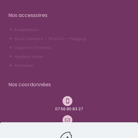
Nos accessoires
Adaptateurs
Gode Ceinture – StrapOn – Pegging
Cage de Chasteté
Hygiène anale
Ventouse
Nos coordonnées
07 56 80 83 27
contact@youandme-frenchtoys.com