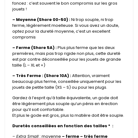
foncez : c’est souvent le bon compromis sur les gros
jouets !
– Moyenne (Shore 00-50) :
Ni trop souple, ni trop
ferme, légèrement moelleuse. Si vous avez un doute,
optez pour la dureté moyenne, c’est un excellent
compromis
– Ferme (Shore 5A) :
Plus plus ferme que les deux
premières, mais pas trop rigide non plus, cette dureté
est par contre déconseillée pour les jouets de grande
taille (L – XL et +)
– Très Ferme : (Shore 10A) :
Attention, vraiment
beaucoup plus ferme, conseillée uniquement pour les
jouets de petite taille (XS – S) ou pour les plugs.
Gardez à l’esprit qu’à taille équivalente, un gode doit
être légèrement plus souple qu’un pénis en érection
pour qu’il soit confortable.
Et plus le gode est gros, plus la matière doit être souple.
Duretés conseillées en fonction des tailles * :
– Extra Small :
moyenne
– ferme – très ferme