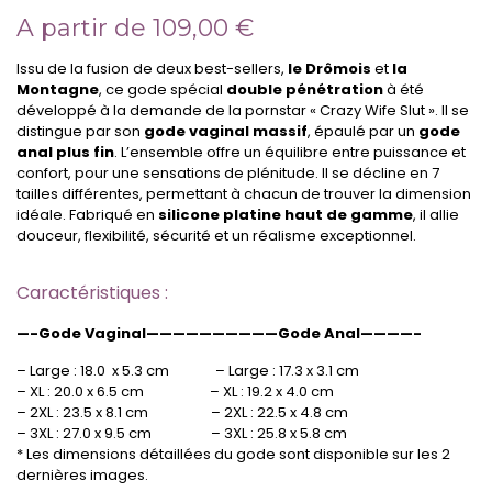
A partir de
109,00
€
Issu de la fusion de deux best-sellers,
le Drômois
et
la
Montagne
, ce gode spécial
double pénétration
à été
développé à la demande de la pornstar « Crazy Wife Slut ». Il se
distingue par son
gode vaginal massif
, épaulé par un
gode
anal plus fin
. L’ensemble offre un équilibre entre puissance et
confort, pour une sensations de plénitude. I
l se décline en 7
tailles différentes, permettant à chacun de trouver la dimension
idéale. Fabriqué en
silicone platine haut de gamme
, il allie
douceur, flexibilité, sécurité et un réalisme exceptionnel.
Caractéristiques :
—-Gode Vaginal——————————Gode Anal————-
– Large : 18.0 x 5.3 cm – Large : 17.3 x 3.1 cm
– XL : 20.0 x 6.5 cm – XL : 19.2 x 4.0 cm
– 2XL : 23.5 x 8.1 cm – 2XL : 22.5 x 4.8 cm
– 3XL : 27.0 x 9.5 cm – 3XL : 25.8 x 5.8 cm
* Les dimensions détaillées du gode sont disponible sur les 2
dernières images.