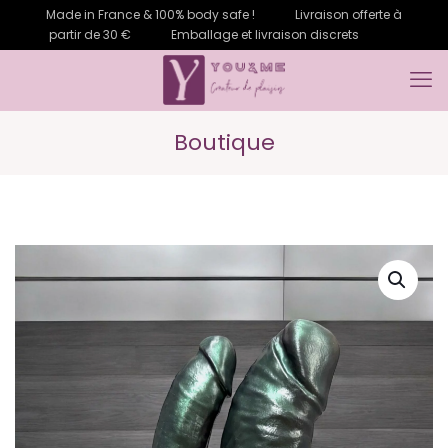
Made in France & 100% body safe !
Livraison offerte à
partir de 30 €
Emballage et livraison discrets
Boutique