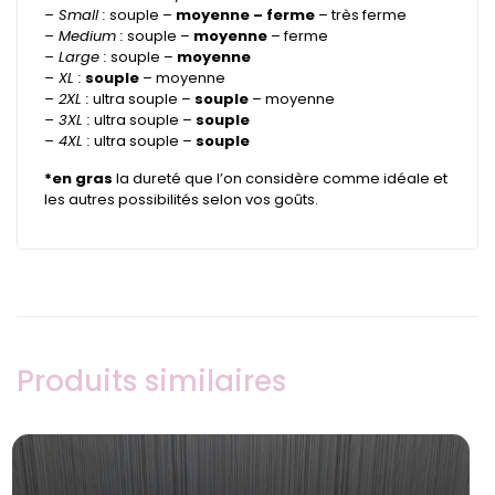
– Small :
souple –
moyenne – ferme
– très ferme
– Medium :
souple –
moyenne
– ferme
– Large :
souple –
moyenne
– XL :
souple
– moyenne
– 2XL :
ultra souple –
souple
– moyenne
– 3XL :
ultra souple –
souple
– 4XL :
ultra souple –
souple
*en gras
la dureté que l’on considère comme idéale et
les autres possibilités selon vos goûts.
Produits similaires