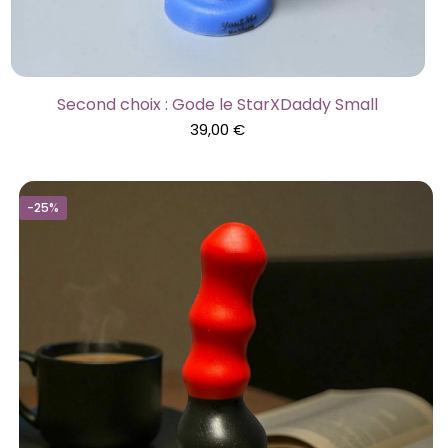
Second choix : Gode le StarXDaddy Small
39,00
€
-25%