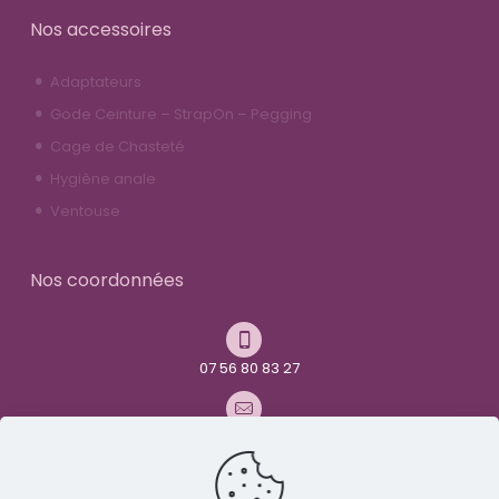
Nos accessoires
Adaptateurs
Gode Ceinture – StrapOn – Pegging
Cage de Chasteté
Hygiène anale
Ventouse
Nos coordonnées
07 56 80 83 27
contact@youandme-frenchtoys.com