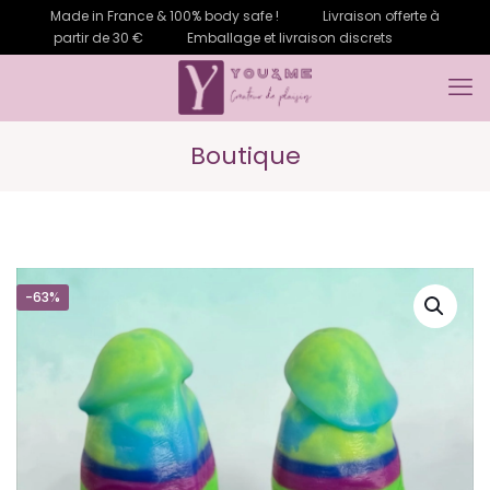
Made in France & 100% body safe !
Livraison offerte à
partir de 30 €
Emballage et livraison discrets
Boutique
-63%