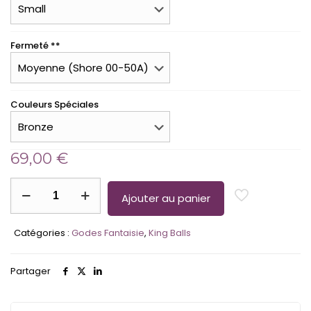
Fermeté **
Couleurs Spéciales
69,00
€
quantité
de
Ajouter au panier
The
King-
Catégories :
Godes Fantaisie
,
King Balls
balls
–
Gode
Partager
Couleurs
Signatures
&