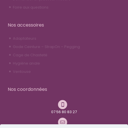
Foire aux questions
Nos accessoires
Adaptateurs
Gode Ceinture – StrapOn – Pegging
Cage de Chasteté
Hygiène anale
Ventouse
Nos coordonnées
07 56 80 83 27