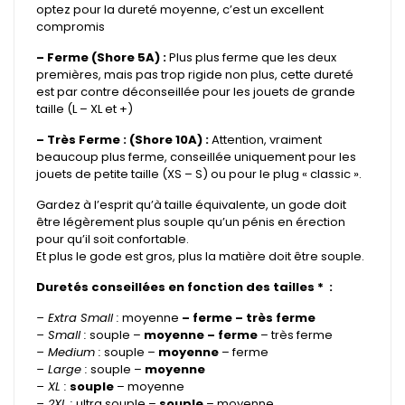
optez pour la dureté moyenne, c’est un excellent
compromis
– Ferme (Shore 5A) :
Plus plus ferme que les deux
premières, mais pas trop rigide non plus, cette dureté
est par contre déconseillée pour les jouets de grande
taille (L – XL et +)
– Très Ferme : (Shore 10A) :
Attention, vraiment
beaucoup plus ferme, conseillée uniquement pour les
jouets de petite taille (XS – S) ou pour le plug « classic ».
Gardez à l’esprit qu’à taille équivalente, un gode doit
être légèrement plus souple qu’un pénis en érection
pour qu’il soit confortable.
Et plus le gode est gros, plus la matière doit être souple.
Duretés conseillées en fonction des tailles * :
– Extra Small :
moyenne
– ferme – très ferme
– Small :
souple –
moyenne – ferme
– très ferme
– Medium :
souple –
moyenne
– ferme
– Large :
souple –
moyenne
– XL :
souple
– moyenne
– 2XL :
ultra souple –
souple
– moyenne