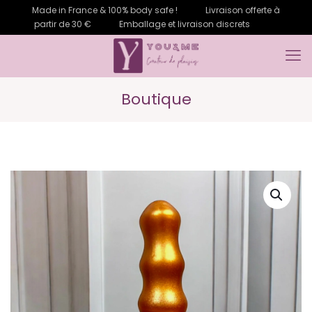
Made in France & 100% body safe !
Livraison offerte à
partir de 30 €
Emballage et livraison discrets
Boutique