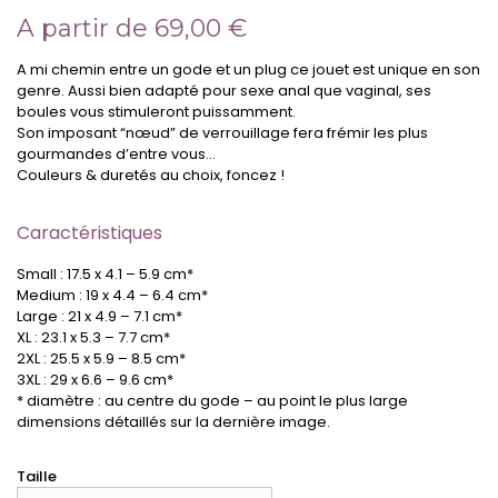
A partir de
69,00
€
A mi chemin entre un gode et un plug ce jouet est unique en son
genre. Aussi bien adapté pour sexe anal que vaginal, ses
boules vous stimuleront puissamment.
Son imposant “nœud” de verrouillage fera frémir les plus
gourmandes d’entre vous…
Couleurs & duretés au choix, foncez !
Caractéristiques
Small : 17.5 x 4.1 – 5.9 cm*
Medium : 19 x 4.4 – 6.4 cm*
Large : 21 x 4.9 – 7.1 cm*
XL : 23.1 x 5.3 – 7.7 cm*
2XL : 25.5 x 5.9 – 8.5 cm*
3XL : 29 x 6.6 – 9.6 cm*
* diamètre : au centre du gode – au point le plus large
dimensions détaillés sur la dernière image.
Taille