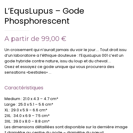
L’EqusLupus – Gode
Phosphorescent
A partir de
99,00
€
Un croisement qui n’aurait jamais du voir le jour…. Tout droit issu
d’un laboratoire a l’éthique douteuse : l’EqusLupus 001 c’est un
gode hybride contre nature, issu du loup et du cheval….
Osez et essayez ce gode unique qui vous procurera des
sensations «bestiales» …
Caractéristiques
Medium : 21.0 x 4.3 – 4.7 cm*
Large : 25.0 x 5.1 – 5.6 cm*
XL : 29.0 x 5.9 – 6.6 cm*
2XL : 34.0 x 6.9 – 7.5 cm*
3XL : 39.0 x 8.0 – 8.8 cm*
Les dimensions détaillées sont disponible sur la dernière image
* diamètre au centre du gode – diamètre du nœud