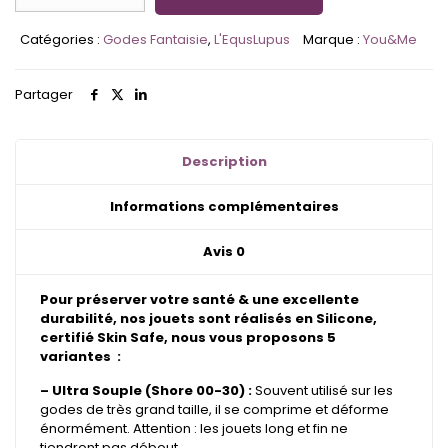
L'EqusLupus
-
Catégories :
Godes Fantaisie
,
L'EqusLupus
Marque :
You&Me
Gode
Phosphorescent
Partager
Description
Informations complémentaires
Avis
0
Pour préserver votre santé & une excellente
durabilité, nos jouets sont réalisés en Silicone,
certifié Skin Safe, nous vous proposons 5
variantes :
– Ultra Souple (Shore 00-30) :
Souvent utilisé sur les
godes de très grand taille, il se comprime et déforme
énormément. Attention : les jouets long et fin ne
tiendront pas débout.