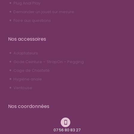
Plug Anal Play
Demander un jouet sur mesure
Foire aux questions
Nos accessoires
Adaptateurs
Gode Ceinture – StrapOn – Pegging
Cage de Chasteté
Hygiène anale
Ventouse
Nos coordonnées
07 56 80 83 27