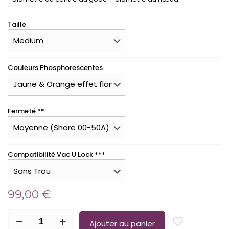
Taille
Couleurs Phosphorescentes
Fermeté **
Compatibilité Vac U Lock ***
99,00
€
quantité
de
Ajouter au panier