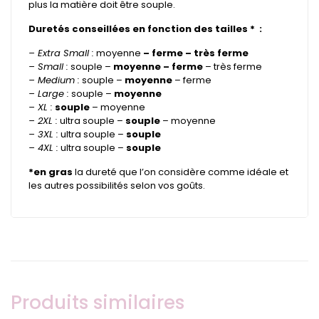
plus la matière doit être souple.
Duretés conseillées en fonction des tailles * :
– Extra Small :
moyenne
– ferme – très ferme
– Small :
souple –
moyenne – ferme
– très ferme
– Medium :
souple –
moyenne
– ferme
– Large :
souple –
moyenne
– XL :
souple
– moyenne
– 2XL :
ultra souple –
souple
– moyenne
– 3XL :
ultra souple –
souple
– 4XL :
ultra souple –
souple
*en gras
la dureté que l’on considère comme idéale et
les autres possibilités selon vos goûts.
Produits similaires