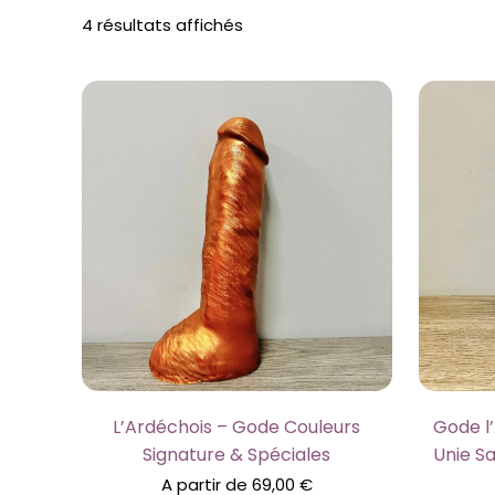
Trié
4 résultats affichés
par
prix
croissant
L’Ardéchois – Gode Couleurs
Gode l
Signature & Spéciales
Unie S
A partir de
69,00
€