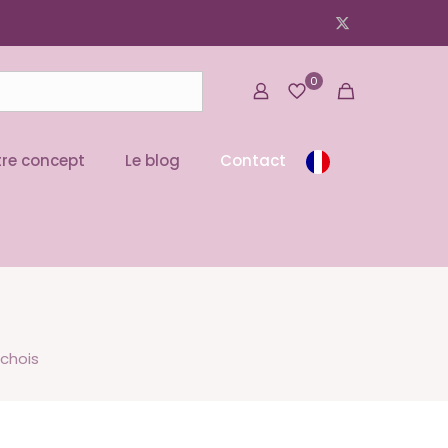
0
re concept
Le blog
Contact
echois