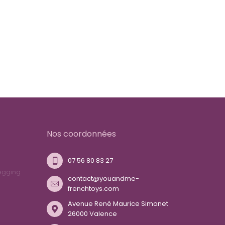
Nos coordonnées
07 56 80 83 27
egging
contact@youandme-
frenchtoys.com
Avenue René Maurice Simonet
26000 Valence