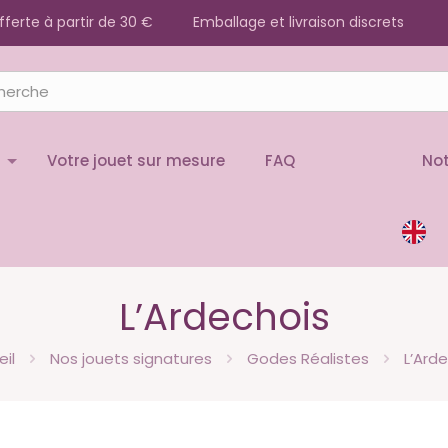
offerte à partir de 30 €
Emballage et livraison discrets
Votre jouet sur mesure
FAQ
Not
L’Ardechois
il
Nos jouets signatures
Godes Réalistes
L’Ard