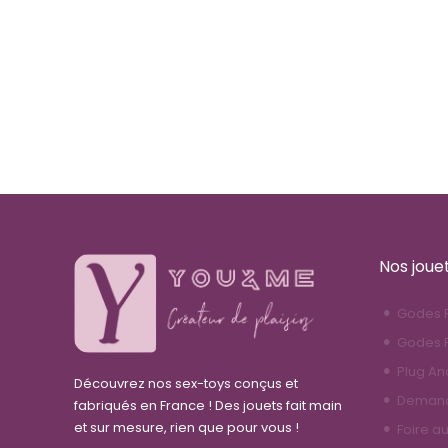
Nos joue
Godes R
Godes F
Plug An
Découvrez nos sex-toys conçus et
Demande
fabriqués en France ! Des jouets fait main
et sur mesure, rien que pour vous !
Foire a