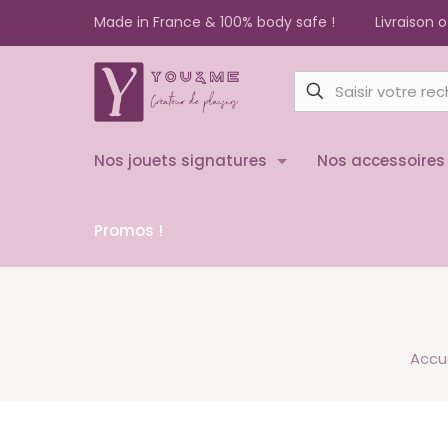
Made in France & 100% body safe !
Livraison 
Nos jouets signatures
Nos accessoires
Promos !
Accue