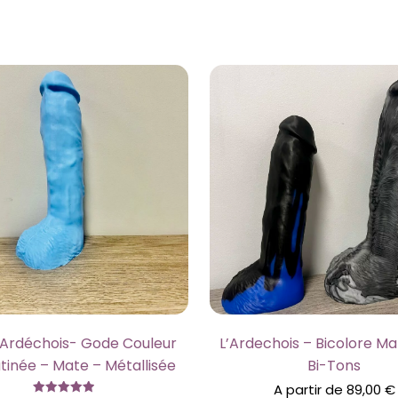
’Ardéchois- Gode Couleur
L’Ardechois – Bicolore M
atinée – Mate – Métallisée
Bi-Tons
A partir de
89,00
€