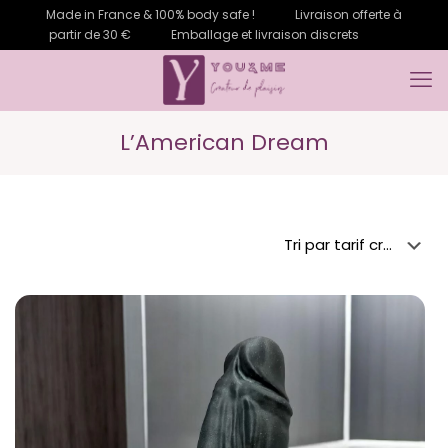
Made in France & 100% body safe !
Livraison offerte à
partir de 30 €
Emballage et livraison discrets
L’American Dream