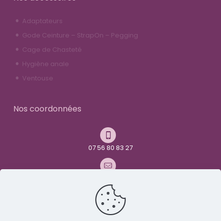
Adaptateurs
Gode Ceinture – StrapOn – Pegging
Cage de Chasteté
Hygiène anale
Ventouse
Nos coordonnées
07 56 80 83 27
contact@youandme-frenchtoys.com
Avenue René Maurice Simonet
26000 Valence