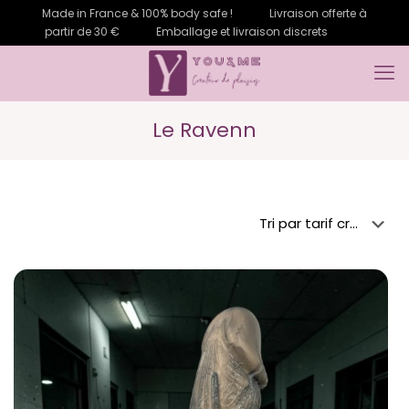
Made in France & 100% body safe !
Livraison offerte à
partir de 30 €
Emballage et livraison discrets
Le Ravenn