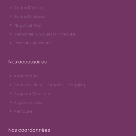
Godes Réaliste
Godes Fantaisie
Plug Anal Play
Demander un jouet sur mesure
Foire aux questions
Nos accessoires
Adaptateurs
Gode Ceinture – StrapOn – Pegging
Cage de Chasteté
Hygiène anale
Ventouse
Nos coordonnées