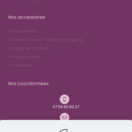
Nos accessoires
Adaptateurs
Gode Ceinture – StrapOn – Pegging
Cage de Chasteté
Hygiène anale
Ventouse
Nos coordonnées
07 56 80 83 27
contact@youandme-frenchtoys.com