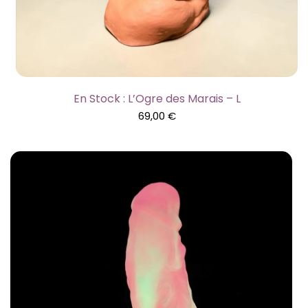
En Stock : L’Ogre des Marais – L
69,00
€