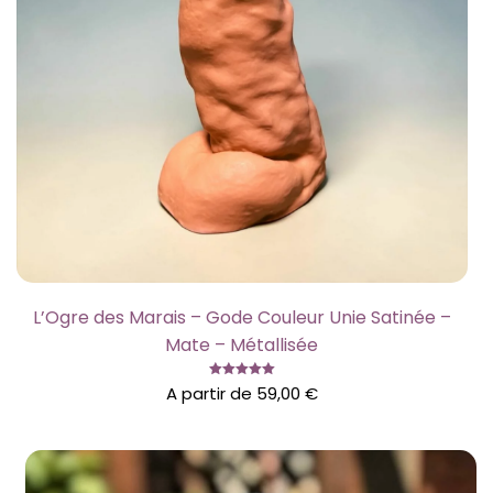
L’Ogre des Marais – Gode Couleur Unie Satinée –
Mate – Métallisée
Note
A partir de
59,00
€
5.00
sur 5