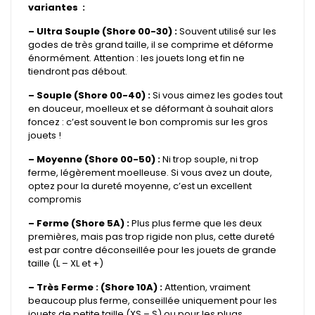
variantes :
– Ultra Souple (Shore 00-30) :
Souvent utilisé sur les
godes de très grand taille, il se comprime et déforme
énormément. Attention : les jouets long et fin ne
tiendront pas débout.
– Souple (Shore 00-40) :
Si vous aimez les godes tout
en douceur, moelleux et se déformant à souhait alors
foncez : c’est souvent le bon compromis sur les gros
jouets !
– Moyenne (Shore 00-50) :
Ni trop souple, ni trop
ferme, légèrement moelleuse. Si vous avez un doute,
optez pour la dureté moyenne, c’est un excellent
compromis
– Ferme (Shore 5A) :
Plus plus ferme que les deux
premières, mais pas trop rigide non plus, cette dureté
est par contre déconseillée pour les jouets de grande
taille (L – XL et +)
– Très Ferme : (Shore 10A) :
Attention, vraiment
beaucoup plus ferme, conseillée uniquement pour les
jouets de petite taille (XS – S) ou pour les plugs.