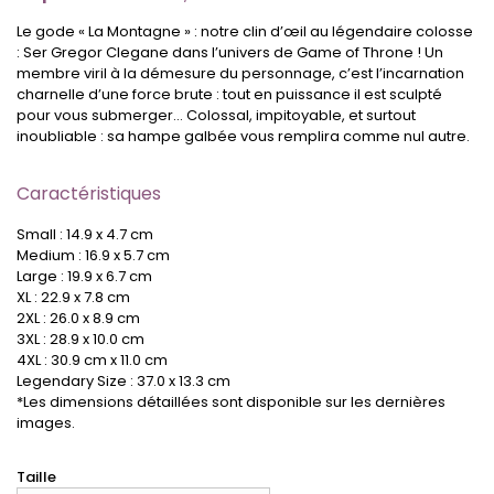
Le gode « La Montagne » : notre clin d’œil au légendaire colosse
: Ser Gregor Clegane dans l’univers de Game of Throne ! Un
membre viril à la démesure du personnage, c’est l’incarnation
charnelle d’une force brute : tout en puissance il est sculpté
pour vous submerger… Colossal, impitoyable, et surtout
inoubliable : sa hampe galbée vous remplira comme nul autre.
Caractéristiques
Small : 14.9 x 4.7 cm
Medium : 16.9 x 5.7 cm
Large : 19.9 x 6.7 cm
XL : 22.9 x 7.8 cm
2XL : 26.0 x 8.9 cm
3XL : 28.9 x 10.0 cm
4XL : 30.9 cm x 11.0 cm
Legendary Size : 37.0 x 13.3 cm
*Les dimensions détaillées sont disponible sur les dernières
images.
Taille