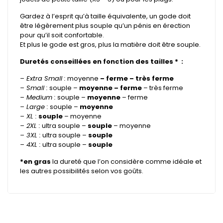
Gardez à l’esprit qu’à taille équivalente, un gode doit
être légèrement plus souple qu’un pénis en érection
pour qu’il soit confortable.
Et plus le gode est gros, plus la matière doit être souple.
Duretés conseillées en fonction des tailles * :
– Extra Small :
moyenne
– ferme – très ferme
– Small :
souple –
moyenne – ferme
– très ferme
– Medium :
souple –
moyenne
– ferme
– Large :
souple –
moyenne
– XL :
souple
– moyenne
– 2XL :
ultra souple –
souple
– moyenne
– 3XL :
ultra souple –
souple
– 4XL :
ultra souple –
souple
*en gras
la dureté que l’on considère comme idéale et
les autres possibilités selon vos goûts.