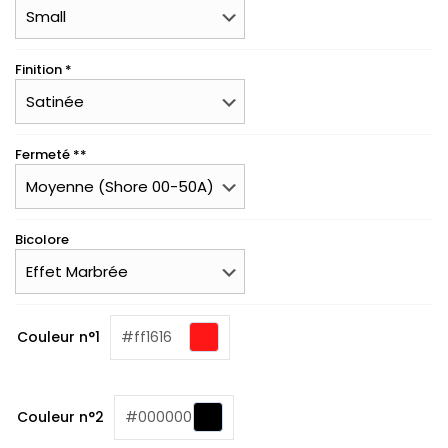
Finition *
Fermeté **
Bicolore
(required)
Couleur n°1
#ff1616
(required)
Couleur n°2
#000000