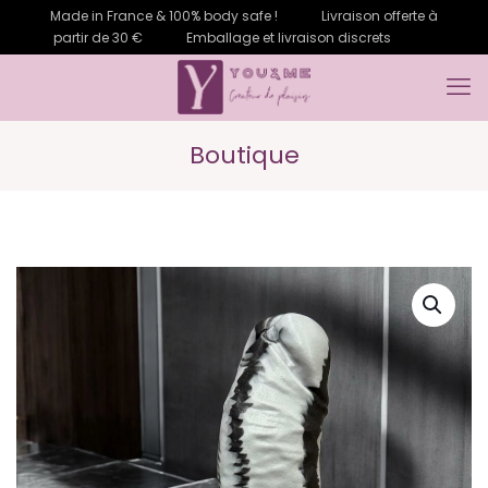
Made in France & 100% body safe !
Livraison offerte à
partir de 30 €
Emballage et livraison discrets
Boutique