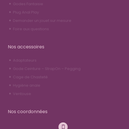
Godes Fantaisie
Plug Anal Play
Demander un jouet sur mesure
Foire aux questions
Nos accessoires
Adaptateurs
Gode Ceinture – StrapOn – Pegging
Cage de Chasteté
Hygiène anale
Ventouse
Nos coordonnées