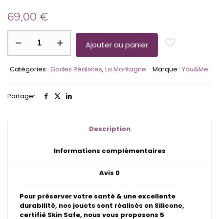
69,00
€
quantité
de
Ajouter au panier
La
Montagne
Catégories :
Godes Réalistes
,
La Montagne
Marque :
You&Me
-
Gode
Bicolore
Partager
Marbrés
&
Bi-
Tons
Description
Informations complémentaires
Avis
0
Pour préserver votre santé & une excellente
durabilité, nos jouets sont réalisés en Silicone,
certifié Skin Safe, nous vous proposons 5