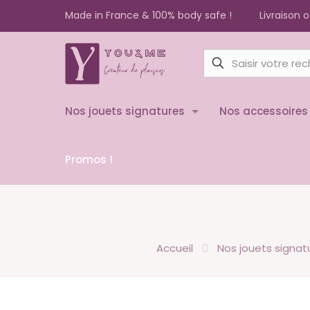
Made in France & 100% body safe !
Livraison 
Nos jouets signatures
Nos accessoires
Promos !
Accueil
Nos jouets signat