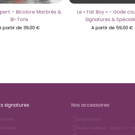
xpert – Bicolore Marbrés &
Le « Fat Boy » – Gode co
Bi-Tons
Signatures & Spécial
A partir de
39,00
€
A partir de
59,00
€
ts signatures
Nos accessoires
éaliste
Adaptateurs
antaisie
Gode Ceinture – StrapOn – P