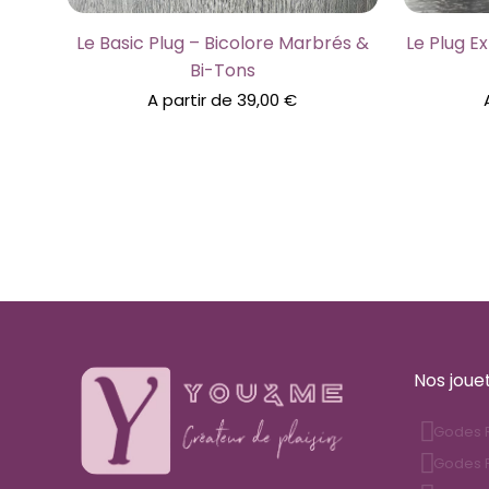
Le Basic Plug – Bicolore Marbrés &
Le Plug E
Bi-Tons
A partir de
39,00
€
Nos joue
Godes R
Godes F