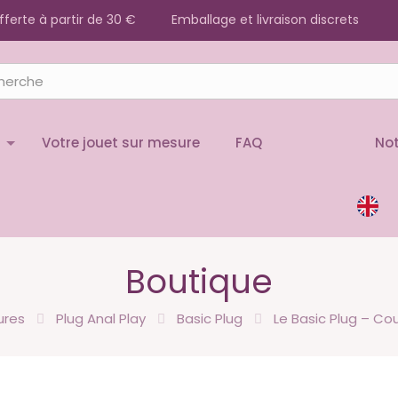
offerte à partir de 30 €
Emballage et livraison discrets
Votre jouet sur mesure
FAQ
Not
Boutique
ures
Plug Anal Play
Basic Plug
Le Basic Plug – Co