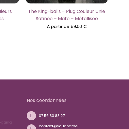
uleurs
The King-balls – Plug Couleur Unie
es
Satinée – Mate – Métallisée
A partir de
59,00
€
Nos coordonnées
07 56 80 83 27
egging
contact@youandme-