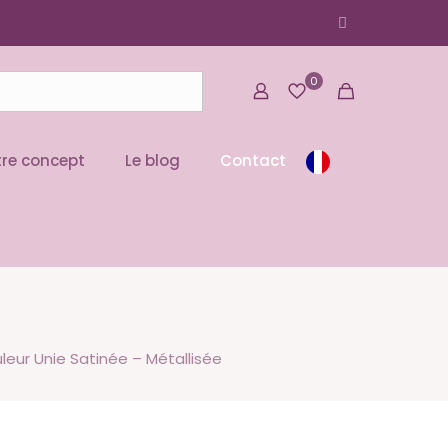
0
re concept
Le blog
Contact
uleur Unie Satinée – Métallisée