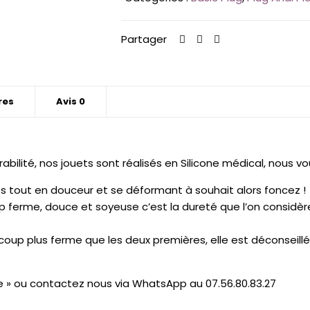
Basic
Plug
-
Partager
Couleur
Unie
Satinée
-
res
Avis
0
Métallisée
abilité, nos jouets sont réalisés en Silicone médical, nous v
ts tout en douceur et se déformant à souhait alors foncez !
trop ferme, douce et soyeuse c’est la dureté que l’on cons
coup plus ferme que les deux premières, elle est déconseill
e » ou contactez nous via WhatsApp au 07.56.80.83.27