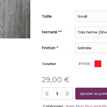
Taille
Fermeté **
Finition *
(required)
Couleur
#ff1616
29,00
€
quantité
Ajouter au pani
de
Le
Catégories :
Basic Plug
,
Plug Anal Pl