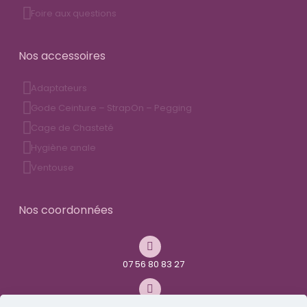
Foire aux questions
Nos accessoires
Adaptateurs
Gode Ceinture – StrapOn – Pegging
Cage de Chasteté
Hygiène anale
Ventouse
Nos coordonnées
07 56 80 83 27
contact@youandme-frenchtoys.com